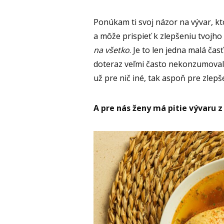
Ponúkam ti svoj názor na vývar, k
a môže prispieť k zlepšeniu tvojho
na všetko
. Je to len jedna malá čas
doteraz veľmi často nekonzumovala
už pre nič iné, tak aspoň pre zlep
A
pre nás ženy má pitie vývaru z