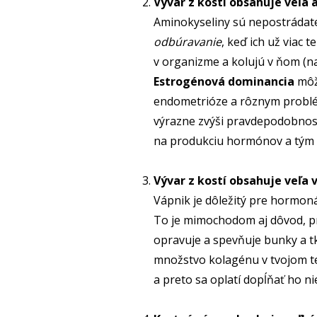
Vývar z kostí obsahuje veľa 
Aminokyseliny sú nepostrádat
odbúravanie
, keď ich už viac 
v organizme a kolujú v ňom (
Estrogénová dominancia
môž
endometrióze a rôznym problé
výrazne zvýši pravdepodobnosť,
na produkciu hormónov a tým
Vývar z kostí obsahuje veľa 
Vápnik je dôležitý pre hormo
To je mimochodom aj dôvod, pre
opravuje a spevňuje bunky a tk
množstvo kolagénu v tvojom te
a preto sa oplatí dopĺňať ho n