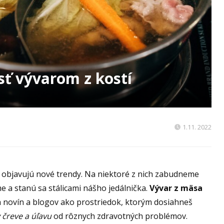
ť vývarom z kostí
1.11. 2022
e objavujú nové trendy. Na niektoré z nich zabudneme
e a stanú sa stálicami nášho jedálnička.
Vývar z mäsa
och novín a blogov ako prostriedok, ktorým dosiahneš
 čreve a úľavu
od rôznych zdravotných problémov.