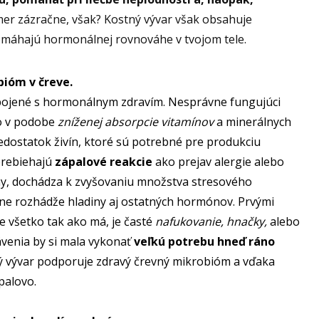
kmer zázračne, však? Kostný vývar však obsahuje
omáhajú hormonálnej rovnováhe v tvojom tele.
bióm v čreve.
spojené s hormonálnym zdravím. Nesprávne fungujúci
ko v podobe
zníženej absorpcie vitamínov
a minerálnych
edostatok živín, ktoré sú potrebné pre produkciu
prebiehajú
zápalové reakcie
ako prejav alergie alebo
ny, dochádza k zvyšovaniu množstva stresového
ne rozhádže hladiny aj ostatných hormónov. Prvými
e všetko tak ako má, je časté
nafukovanie, hnačky,
alebo
ávenia by si mala vykonať
veľkú potrebu hneď ráno
ný vývar podporuje zdravý črevný mikrobióm a vďaka
palovo.