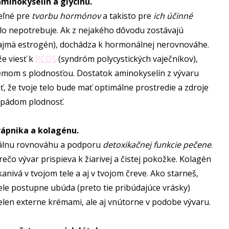
aminokyselín a glycínu.
eľné pre
tvorbu hormónov
a takisto pre
ich účinné
telo nepotrebuje. Ak z nejakého dôvodu zostávajú
najmä estrogén), dochádza k hormonálnej nerovnováhe.
e viesť k
PCOS
(syndróm polycystických vaječníkov),
mom s plodnosťou. Dostatok aminokyselín z vývaru
 že tvoje telo bude mať optimálne prostredie a zdroje
 pádom plodnosť.
vápnika a kolagénu.
nálnu rovnováhu a podporu
detoxikačnej funkcie pečene
.
čo vývar prispieva k žiarivej a čistej pokožke. Kolagén
anivá v tvojom tele a aj v tvojom čreve. Ako starneš,
le postupne ubúda (preto tie pribúdajúce vrásky)
ielen externe krémami, ale aj vnútorne v podobe vývaru.