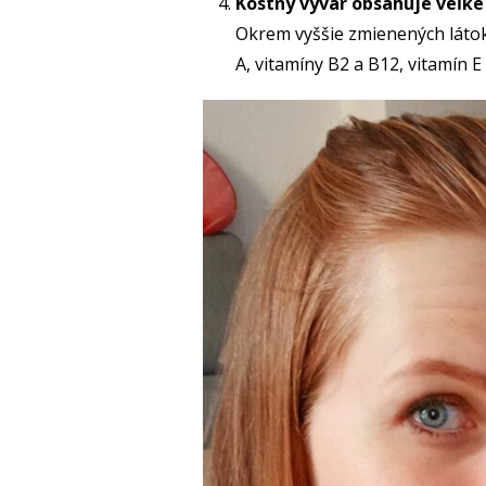
Kostný vývar obsahuje veľk
Okrem vyššie zmienených látok v
A, vitamíny B2 a B12, vitamín 