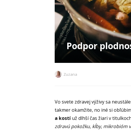
Podpor plodnos
Zuzana
Vo svete zdravej výživy sa neustál
takmer okamžite, no iné si obľúbim
a kostí
už dlhší čas žiari v titulk
zdravú pokožku, kĺby, mikrobióm v