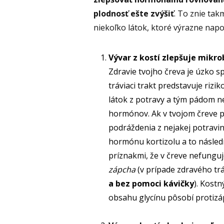
plodnosť ešte zvýšiť
. To znie ta
niekoľko látok, ktoré výrazne nap
Vývar z kostí zlepšuje mikro
Zdravie tvojho čreva je úzko 
tráviaci trakt predstavuje rizi
látok z potravy a tým pádom n
hormónov. Ak v tvojom čreve 
podráždenia z nejakej potravi
hormónu kortizolu a to násled
príznakmi, že v čreve nefunguj
zápcha
(v prípade zdravého tr
a bez pomoci kávičky
). Kost
obsahu glycínu pôsobí protizá