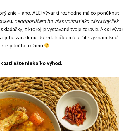
torý znie – áno, ALE! Vývar ti rozhodne má čo ponúknuť
 stavu,
neodporúčam ho však vnímať ako zázračný liek
ť skladačky, z ktorej je vystavané tvoje zdravie. Ak si vývar
, jeho zaradenie do jedálnička má určite význam. Keď
šenie pitného režimu
 kostí ešte niekoľko výhod.