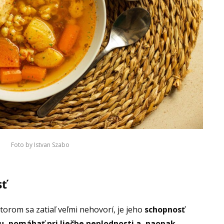
Foto by Istvan Szabo
sť
ktorom sa zatiaľ veľmi nehovorí, je jeho
schopnosť
, pomáhať pri liečbe neplodnosti a, naopak,