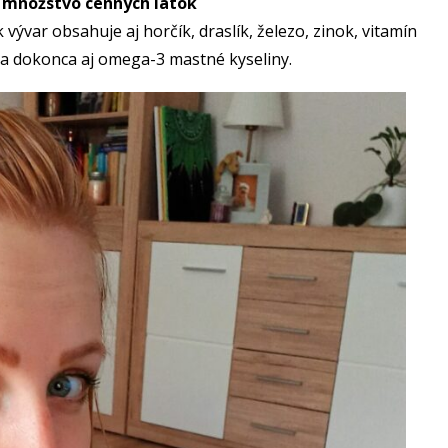
é množstvo cenných látok
ývar obsahuje aj horčík, draslík, železo, zinok, vitamín
E a dokonca aj omega-3 mastné kyseliny.