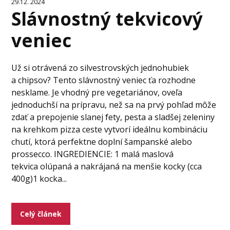
29.12. 2024
Slávnostný tekvicový
veniec
Už si otrávená zo silvestrovských jednohubiek
a chipsov? Tento slávnostný veniec ťa rozhodne
nesklame. Je vhodný pre vegetariánov, oveľa
jednoduchší na prípravu, než sa na prvý pohľad môže
zdať a prepojenie slanej fety, pesta a sladšej zeleniny
na krehkom pizza ceste vytvorí ideálnu kombináciu
chutí, ktorá perfektne doplní šampanské alebo
prossecco. INGREDIENCIE: 1 malá maslová
tekvica olúpaná a nakrájaná na menšie kocky (cca
400g)1 kocka...
Celý článek