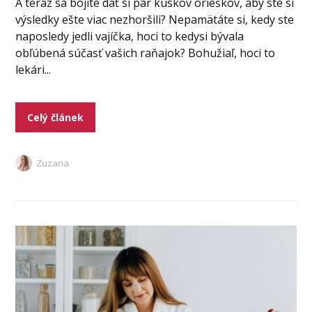
A teraz sa bojíte dať si pár kúskov orieškov, aby ste si
výsledky ešte viac nezhoršili? Nepamätáte si, kedy ste
naposledy jedli vajíčka, hoci to kedysi bývala
obľúbená súčasť vašich raňajok? Bohužiaľ, hoci to
lekári...
Celý článek
Zuzana