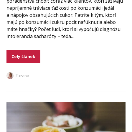
poradenstva chodiť čoraz viac klientov, ktorí zažívajú
nepríjemné tráviace ťažkosti po konzumácii jedál
a nápojov obsahujúcich cukor. Patríte k tým, ktorí
majú po konzumácii cukru pocit nafúknutia alebo
máte hnačky? Počet ľudí, ktorí si vypočujú diagnózu
intolerancia sacharózy – teda...
Celý článek
Zuzana