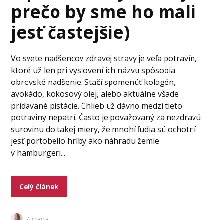
prečo by sme ho mali
jesť častejšie)
Vo svete nadšencov zdravej stravy je veľa potravín,
ktoré už len pri vyslovení ich názvu spôsobia
obrovské nadšenie. Stačí spomenúť kolagén,
avokádo, kokosový olej, alebo aktuálne všade
pridávané pistácie. Chlieb už dávno medzi tieto
potraviny nepatrí. Často je považovaný za nezdravú
surovinu do takej miery, že mnohí ľudia sú ochotní
jesť portobello hríby ako náhradu žemle
v hamburgeri...
Celý článek
Zuzana