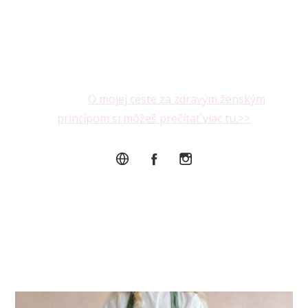
ženám spôsob, ako v tejto hektickej dobe môžu
maximálne podporiť svoje zdravie, mentálnu
pohodu a duševnú vyrovnanosť vďaka
cykličnosti priamo zo svojho domova a bez
toho, aby kvôli tomu museli míňať čas alebo
peniaze.
O mojej ceste za zdravým ženským
princípom si môžeš prečítať viac tu.>>