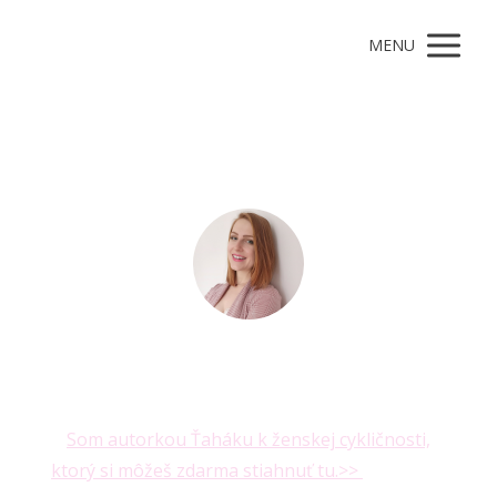
MENU
Články autora
Zuzana
Som autorkou Ťaháku k ženskej cykličnosti,
ktorý si môžeš zdarma stiahnuť tu.>>
Ukazujem