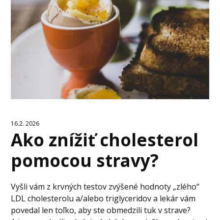
16.2. 2026
Ako znížiť cholesterol
pomocou stravy?
Vyšli vám z krvných testov zvýšené hodnoty „zlého“
LDL cholesterolu a/alebo triglyceridov a lekár vám
povedal len toľko, aby ste obmedzili tuk v strave?