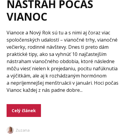
NÁSTRAH POČAS
VIANOC
Vianoce a Nový Rok sú tu a s nimi aj čoraz viac
spoločenských udalostí – vianočné trhy, vianočné
večierky, rodinné návštevy. Dnes ti preto dám
praktické tipy, ako sa vyhnúť 10 najčastejším
nástraham vianočného obdobia, ktoré následne
môžu viesť nielen k prejedaniu, pocitu nafúknutia
a výčitkám, ale aj k rozhádzaným hormónom
a nepríjemnejšej menštruácii v januári. Hoci počas
Vianoc každej z nás padne dobre...
Celý článek
Zuzana