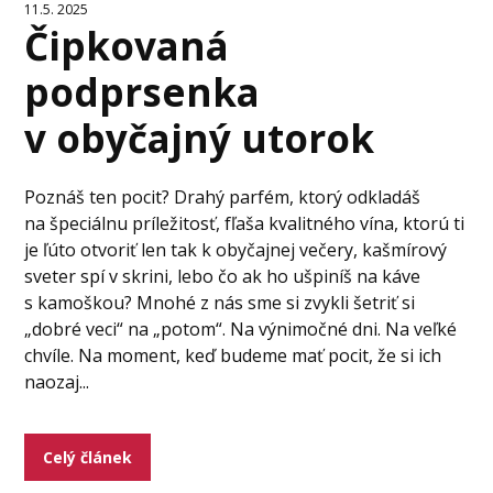
11.5. 2025
Čipkovaná
podprsenka
v obyčajný utorok
Poznáš ten pocit? Drahý parfém, ktorý odkladáš
na špeciálnu príležitosť, fľaša kvalitného vína, ktorú ti
je ľúto otvoriť len tak k obyčajnej večery, kašmírový
sveter spí v skrini, lebo čo ak ho ušpiníš na káve
s kamoškou? Mnohé z nás sme si zvykli šetriť si
„dobré veci“ na „potom“. Na výnimočné dni. Na veľké
chvíle. Na moment, keď budeme mať pocit, že si ich
naozaj...
Celý článek