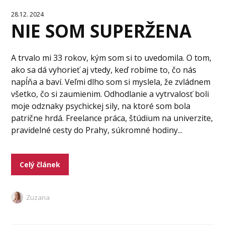
28.12. 2024
NIE SOM SUPERŽENA
A trvalo mi 33 rokov, kým som si to uvedomila. O tom,
ako sa dá vyhorieť aj vtedy, keď robíme to, čo nás
napĺňa a baví. Veľmi dlho som si myslela, že zvládnem
všetko, čo si zaumienim. Odhodlanie a vytrvalosť boli
moje odznaky psychickej sily, na ktoré som bola
patrične hrdá. Freelance práca, štúdium na univerzite,
pravidelné cesty do Prahy, súkromné hodiny...
Celý článek
Zuzana