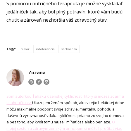
S pomocou nutričného terapeuta je možné vyskladať
jedálniček tak, aby bol plný potravín, ktoré vám budú
chutiť a zároveň nezhoršia váš zdravotný stav.
Tagy:
cukor
intolerancia
sacharoza
Zuzana
Som autorkou Ťaháku k ženskej cykličnosti, ktorý si môžeš zdarma
stiahnuť tu.>>
Ukazujem ženám spôsob, ako v tejto hektickej dobe
môžu maximálne podporiť svoje zdravie, mentálnu pohodu a
duševnú vyrovnanosť vďaka cykličnosti priamo zo svojho domova
a bez toho, aby kvôli tomu museli míňať čas alebo peniaze.
O
mojej ceste za zdravým ženským princípom si môžeš prečítať viac