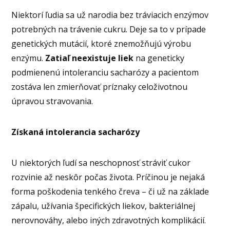
Niektorí ľudia sa už narodia bez tráviacich enzýmov
potrebných na trávenie cukru. Deje sa to v prípade
genetických mutácií, ktoré znemožňujú výrobu
enzýmu.
Zatiaľ neexistuje liek
na geneticky
podmienenú intoleranciu sacharózy a pacientom
zostáva len zmierňovať príznaky celoživotnou
úpravou stravovania.
Získaná intolerancia sacharózy
U niektorých ľudí sa neschopnosť stráviť cukor
rozvinie až neskôr počas života. Príčinou je nejaká
forma poškodenia tenkého čreva – či už na základe
zápalu, užívania špecifických liekov, bakteriálnej
nerovnováhy, alebo iných zdravotných komplikácií.