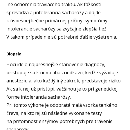
iné ochorenia tráviaceho traktu. Ak ťažkosti
sprevádza aj intolerancia sacharózy a dôjde
k úspešnej liečbe primárnej príčiny, symptómy
intolerancie sacharózy sa zvyčajne zlepšia tiež.
V takom prípade nie sú potrebné ďalšie vyšetrenia.
Biopsia
Hoci ide o najpresnejšie stanovenie diagnózy,
pristupuje sa k nemu iba zriedkavo, keďže vyžaduje
anestéziu a, ako každý iný zákrok, predstavuje riziko.
Ak sa k nej už pristúpi, väčšinou je to pri genetickej
forme intolerancia sacharózy.
Pri tomto výkone je odobratá malá vzorka tenkého
čreva, na ktorej sú následne vykonané testy
na prítomnosť enzýmov potrebných pre trávenie
sacharózy.