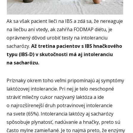
Ak sa však pacient lieči na IBS a zdá sa, že nereaguje
na liečbu ani vtedy, ak zahŕňa FODMAP diétu, je
oprávnený dôvod urobiť testy na intoleranciu
sacharózy.
Až tretina pacientov s IBS hnačkového
typu (IBS-D) v skutočnosti má aj intoleranciu
na sacharózu.
Príznaky okrem toho veľmi pripomínajú aj symptómy
laktózovej intolerancie. Pri nej je telo neschopné
stráviť mliečny cukor nazývaný laktóza a ide
o najrozšírenejší druh potravinovej intolerancie
na svete (65%). Intolerancia laktózy aj sacharózy
spôsobuje plynatosť, nadúvanie a hnačky, preto sú
často mylne zamieňané. Je to najmä preto, že enzýmy