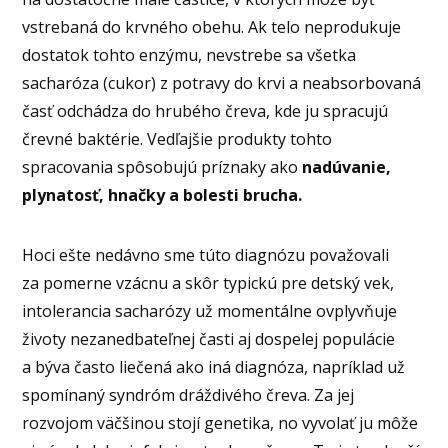
vstrebaná do krvného obehu. Ak telo neprodukuje
dostatok tohto enzýmu, nevstrebe sa všetka
sacharóza (cukor) z potravy do krvi a neabsorbovaná
časť odchádza do hrubého čreva, kde ju spracujú
črevné baktérie. Vedľajšie produkty tohto
spracovania spôsobujú príznaky ako
nadúvanie,
plynatosť, hnačky a bolesti brucha.
Hoci ešte nedávno sme túto diagnózu považovali
za pomerne vzácnu a skôr typickú pre detský vek,
intolerancia sacharózy už momentálne ovplyvňuje
životy nezanedbateľnej časti aj dospelej populácie
a býva často liečená ako iná diagnóza, napríklad už
spomínaný syndróm dráždivého čreva. Za jej
rozvojom väčšinou stojí genetika, no vyvolať ju môže