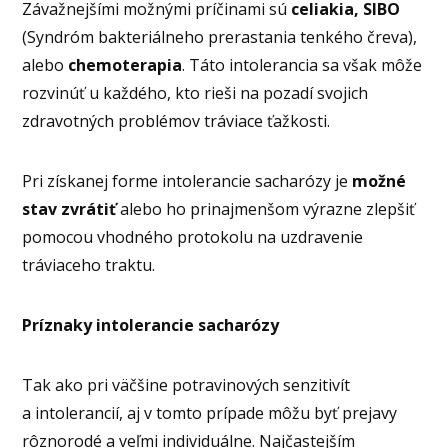
Závažnejšími možnými príčinami sú
celiakia, SIBO
(Syndróm bakteriálneho prerastania tenkého čreva),
alebo
chemoterapia
. Táto intolerancia sa však môže
rozvinúť u každého, kto rieši na pozadí svojich
zdravotných problémov tráviace ťažkosti.
Pri získanej forme intolerancie sacharózy je
možné
stav zvrátiť
alebo ho prinajmenšom výrazne zlepšiť
pomocou vhodného protokolu na uzdravenie
tráviaceho traktu.
Príznaky intolerancie sacharózy
Tak ako pri väčšine potravinových senzitivít
a intolerancií, aj v tomto prípade môžu byť prejavy
rôznorodé a veľmi individuálne. Najčastejším