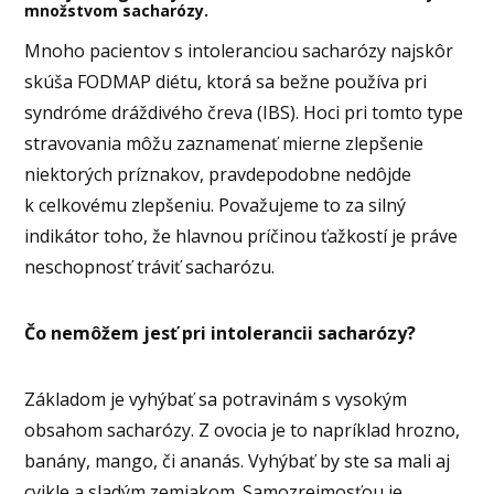
množstvom sacharózy.
Mnoho pacientov s intoleranciou sacharózy najskôr
skúša FODMAP diétu, ktorá sa bežne používa pri
syndróme dráždivého čreva (IBS). Hoci pri tomto type
stravovania môžu zaznamenať mierne zlepšenie
niektorých príznakov, pravdepodobne nedôjde
k celkovému zlepšeniu. Považujeme to za silný
indikátor toho, že hlavnou príčinou ťažkostí je práve
neschopnosť tráviť sacharózu.
Čo nemôžem jesť pri intolerancii sacharózy?
Základom je vyhýbať sa potravinám s vysokým
obsahom sacharózy. Z ovocia je to napríklad hrozno,
banány, mango, či ananás. Vyhýbať by ste sa mali aj
cvikle a sladým zemiakom. Samozrejmosťou je