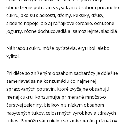
obmedzenie potravín s vysokým obsahom pridaného
cukru, ako sú sladkosti, džemy, keksíky, džúsy,
sladené nápoje, ale aj raňajkové cereálie, ochutené
jogurty, rôzne dochucovadlá a, samozrejme, sladidlá.
Náhradou cukru môže byť stévia, erytritol, alebo
xylitol.
Pri diéte so zníženým obsahom sacharózy je dôležité
zameriavať sa na konzumáciu čo najmenej
spracovaných potravín, ktoré zvyčajne obsahujú
menej cukru. Konzumujte primerané množstvo
čerstvej zeleniny, bielkovín s nízkym obsahom
nasýtených tukov, celozrnných výrobkov a zdravých
tukov. Pomôžu vám nielen so zmiernením príznakov