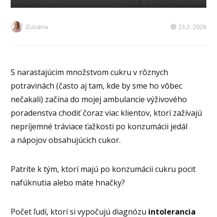
Zuzana
23.2. 2026
S narastajúcim množstvom cukru v rôznych
potravinách (často aj tam, kde by sme ho vôbec
nečakali) začína do mojej ambulancie výživového
poradenstva chodiť čoraz viac klientov, ktorí zažívajú
nepríjemné tráviace ťažkosti po konzumácii jedál
a nápojov obsahujúcich cukor.
Patríte k tým, ktorí majú po konzumácii cukru pocit
nafúknutia alebo máte hnačky?
Počet ľudí, ktorí si vypočujú diagnózu
intolerancia