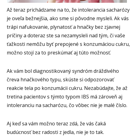
Až teraz prichádzame na to, že intolerancia sacharózy
je oveľa bežnejšia, ako sme si pôvodne mysleli. Ak vás
trápi nafukovanie, plynatosť a hnačky bez zjavnej
príčiny a doteraz ste sa nezamysleli nad tým, či vaše
ťažkosti nemôžu byť prepojené s konzumáciou cukru,
možno stojí za to preskúmať aj túto možnosť.
Ak vám bol diagnostikovaný syndróm dráždivého
čreva hnačkového typu, skúste si odpozorovať
reakcie tela po konzumácii cukru. Nezabúdajte, že až
tretina pacientov s týmto typom IBS má zároveň aj
intoleranciu na sacharózu, čo vôbec nie je malé číslo.
Aj keď sa vám možno teraz zdá, že vás čaká
budúcnosť bez radosti z jedla, nie je to tak.