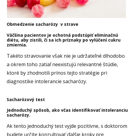
Obmedzenie sacharózy v strave
Väčšina pacientov je ochotná podstúpiť eliminačnú
diétu, aby zistili, či sa ich príznaky po vylúčení cukru
zmiernia.
Takéto stravovanie však nie je udržateľné dlhodobo
a okrem toho zatiaľ neexistujú relevantné štúdie,
ktoré by zhodnotili prínos tejto stratégie pri
diagnostike intolerancie sacharózy.
Sacharózový test
Jednoduchý spôsob, ako včas identifikovať intoleranciu
sacharózy.
Ak tento jednoduchý test vyjde pozitívne, s doktorom
budete určite konzultovať ďalšie kroky pre