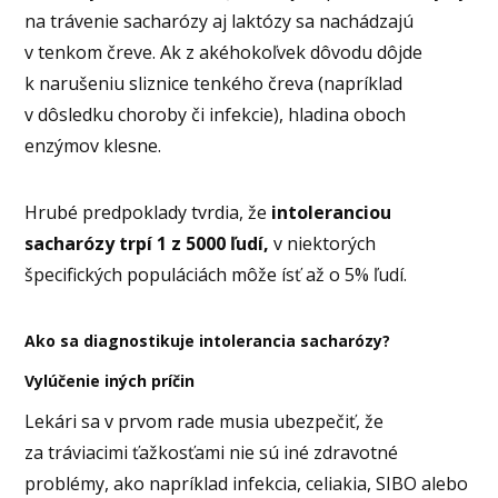
na trávenie sacharózy aj laktózy sa nachádzajú
v tenkom čreve. Ak z akéhokoľvek dôvodu dôjde
k narušeniu sliznice tenkého čreva (napríklad
v dôsledku choroby či infekcie), hladina oboch
enzýmov klesne.
Hrubé predpoklady tvrdia, že
intoleranciou
sacharózy trpí 1 z 5000 ľudí,
v niektorých
špecifických populáciách môže ísť až o 5% ľudí.
Ako sa diagnostikuje intolerancia sacharózy?
Vylúčenie iných príčin
Lekári sa v prvom rade musia ubezpečiť, že
za tráviacimi ťažkosťami nie sú iné zdravotné
problémy, ako napríklad infekcia, celiakia, SIBO alebo