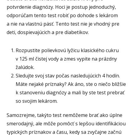
potvrdenie diagnózy. Hoci je postup jednoduchý,
odporúčam tento test robiť po dohode s lekárom
a nie na vlastnú päsť. Tento test nie je vhodný pre
deti, dospievajúcich a pre diabetikov.
Rozpustite polievkovú lyžicu klasického cukru
v 125 ml čistej vody a zmes vypite na prázdny
žalúdok.
Sledujte svoj stav počas nasledujúcich 4 hodín.
Máte nejaké príznaky? Ak áno, ste o niečo bližšie
k stanoveniu diagnózy a mali by ste test prebrať
so svojim lekárom.
Samozrejme, takýto test nemôžeme brať ako úplne
smerodajný, ale môže pomôcť s lepšou identifikáciou
typických príznakov a času, kedy sa zvyčajne začnú