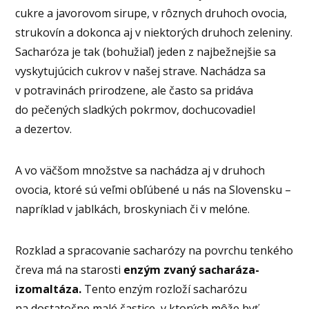
cukre a javorovom sirupe, v rôznych druhoch ovocia,
strukovín a dokonca aj v niektorých druhoch zeleniny.
Sacharóza je tak (bohužiaľ) jeden z najbežnejšie sa
vyskytujúcich cukrov v našej strave. Nachádza sa
v potravinách prirodzene, ale často sa pridáva
do pečených sladkých pokrmov, dochucovadiel
a dezertov.
A vo väčšom množstve sa nachádza aj v druhoch
ovocia, ktoré sú veľmi obľúbené u nás na Slovensku –
napríklad v jablkách, broskyniach či v melóne.
Rozklad a spracovanie sacharózy na povrchu tenkého
čreva má na starosti
enzým zvaný sacharáza-
izomaltáza.
Tento enzým rozloží sacharózu
na dostatočne malé častice, v ktorých môže byť