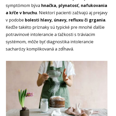
symptómom býva
hnačka, plynatosť, nafukovania
a kŕče v bruchu
. Niektorí pacienti zažívajú aj prejavy
v podobe
bolesti hlavy, únavy, refluxu či grgania
.
Keďže takéto príznaky sú typické pre mnohé ďalšie
potravinové intolerancie a ťažkosti s tráviacim
systémom, môže byť diagnostika intolerancie
sacharózy komplikovaná a zdĺhavá.