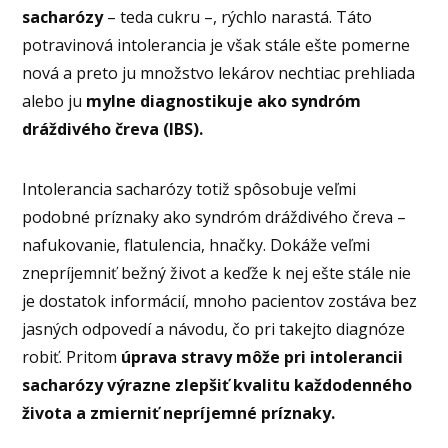
sacharózy
– teda cukru –, rýchlo narastá. Táto
potravinová intolerancia je však stále ešte pomerne
nová a preto ju množstvo lekárov nechtiac prehliada
alebo ju
mylne diagnostikuje ako syndróm
dráždivého čreva (IBS).
Intolerancia sacharózy totiž spôsobuje veľmi
podobné príznaky ako syndróm dráždivého čreva –
nafukovanie, flatulencia, hnačky. Dokáže veľmi
znepríjemniť bežný život a keďže k nej ešte stále nie
je dostatok informácií, mnoho pacientov zostáva bez
jasných odpovedí a návodu, čo pri takejto diagnóze
robiť. Pritom
úprava stravy môže pri intolerancii
sacharózy výrazne zlepšiť kvalitu každodenného
života a zmierniť nepríjemné príznaky.