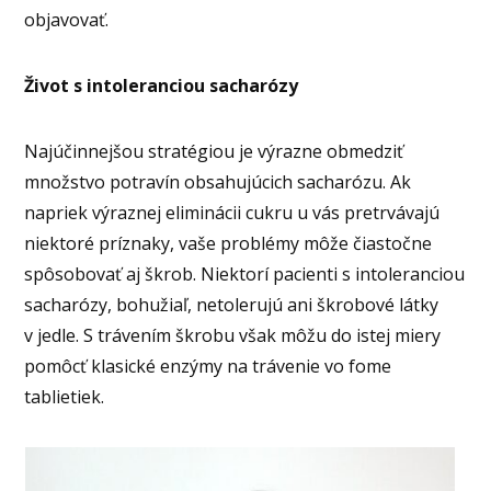
objavovať.
Život s intoleranciou sacharózy
Najúčinnejšou stratégiou je výrazne obmedziť
množstvo potravín obsahujúcich sacharózu. Ak
napriek výraznej eliminácii cukru u vás pretrvávajú
niektoré príznaky, vaše problémy môže čiastočne
spôsobovať aj škrob. Niektorí pacienti s intoleranciou
sacharózy, bohužiaľ, netolerujú ani škrobové látky
v jedle. S trávením škrobu však môžu do istej miery
pomôcť klasické enzýmy na trávenie vo fome
tablietiek.