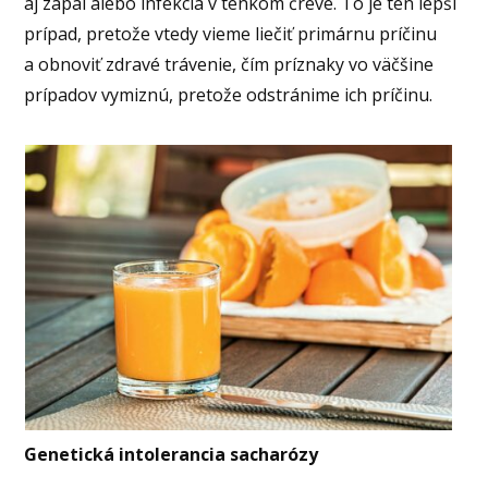
aj zápal alebo infekcia v tenkom čreve. To je ten lepší
prípad, pretože vtedy vieme liečiť primárnu príčinu
a obnoviť zdravé trávenie, čím príznaky vo väčšine
prípadov vymiznú, pretože odstránime ich príčinu.
Genetická intolerancia sacharózy