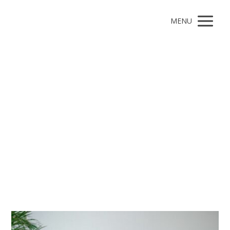
MENU
endometrioza
Články pro štítek endometrioza