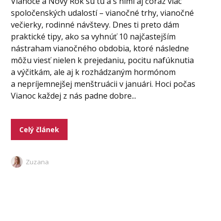
Vianoce a Nový Rok sú tu a s nimi aj čoraz viac
spoločenských udalostí – vianočné trhy, vianočné
večierky, rodinné návštevy. Dnes ti preto dám
praktické tipy, ako sa vyhnúť 10 najčastejším
nástraham vianočného obdobia, ktoré následne
môžu viesť nielen k prejedaniu, pocitu nafúknutia
a výčitkám, ale aj k rozhádzaným hormónom
a nepríjemnejšej menštruácii v januári. Hoci počas
Vianoc každej z nás padne dobre...
Celý článek
Zuzana