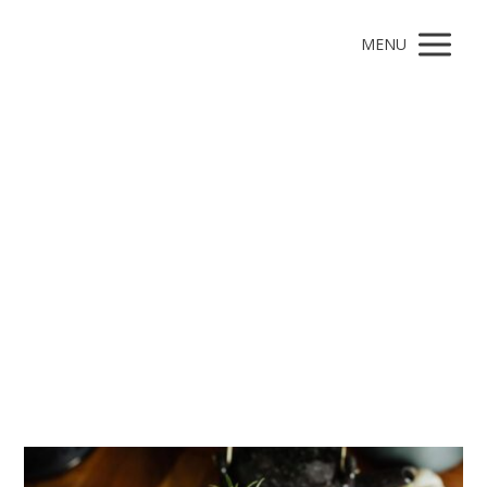
MENU
alkohol
Články pro štítek alkohol